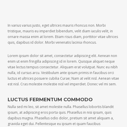
In varius varius justo, eget ultrices mauris rhoncus non. Morbi
tristique, mauris eu imperdiet bibendum, velit diam iaculis velit, in
ornare massa enim at lorem. Etiam risus diam, porttitor vitae ultrices
quis, dapibus id dolor. Morbi venenatis lacinia rhoncus.
Lorem ipsum dolor sit amet, consectetur adipiscing elit. Aenean non
enim ut enim fringilla adipiscing id in lorem. Quisque aliquet neque
vitae lectus tempus consectetur. Aliquam erat volutpat. Nunc eu nibh
nulla, id cursus arcu. Vestibulum ante ipsum primis in faucibus orci
luctus et ultrices posuere cubilia Curae; Nam at velit nisl. Aenean vitae
est nisl. Cras molestie molestie nisl vel imperdiet. Donec vel mi sem.
LUCTUS FERMENTUM COMMODO
Nulla sed mi leo, sit amet molestie nulla. Phasellus lobortis blandit
ipsum, at adipiscing eros porta quis. Phasellus in nisi ipsum, quis
dapibus magna. Phasellus odio dolor, pretium sit amet aliquam a,
gravida eget dui. Pellentesque eu ipsum et quam faucibus